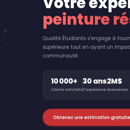
Votre expe
peinture ré
Qualité Étudiants s'engage à fourn
supérieure tout en ayant un impact
communauté.
10 000+
30 ans
2M$
Clients satisfaits
D'expérience
Assurances
Obtenez une estimation gratuite