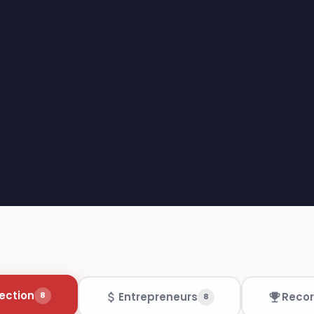
rection
8
Entrepreneurs
Reco
8