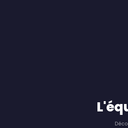
L'éq
Décou